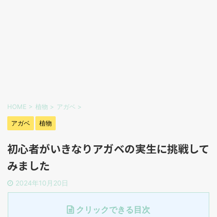
HOME
>
植物
>
アガベ
>
アガベ
植物
初心者がいきなりアガベの実生に挑戦して
みました
2024年10月20日
クリックできる目次