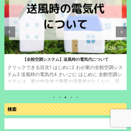
2022/6/30
【全館空調システム】送風時の電気代について
クリックできる目次1 はじめに2 わが家の全館空調シス
テム3 送風時の電気代4 さいごに はじめに 全館空調シ
ステムは、家の中全体で寒暖の温度差がなくなり、温
度によるストレスがなく快適に過ごすことができてい
ます。 夏や冬の冷暖房時は本当に快適です。 春～初夏
や秋から初冬にかけての中途半端な時期は、冷暖房で
検索
はなく、送風機能を使用しています。 今回、実際に全
館空調の家に住むネイバーが、送風時の電気代につい
てお伝えします。 わが家の全館空調システム わが家の
延床面積は、約128㎡(約39坪)です。 全館空調シス ...