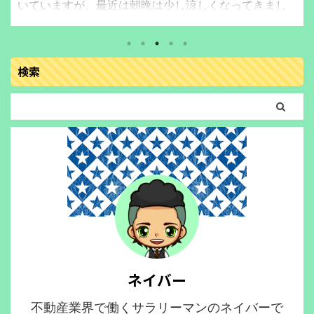
ステムは、家の中全体で寒暖の温度差がなくなり、温
度によるストレスがなく快適に過ごすことができてい
ます。 夏や冬の冷暖房時は本当に快適です。 春～初夏
や秋から初冬にかけての中途半端な時期は、冷暖房で
検索
はなく、送風機能を使用しています。 今回、実際に全
館空調の家に住むネイバーが、送風時の電気代につい
てお伝えします。 わが家の全館空調システム わが家の
延床面積は、約128㎡(約39坪)です。 全館空調シス ...
ネイバー
不動産業界で働くサラリーマンのネイバーで