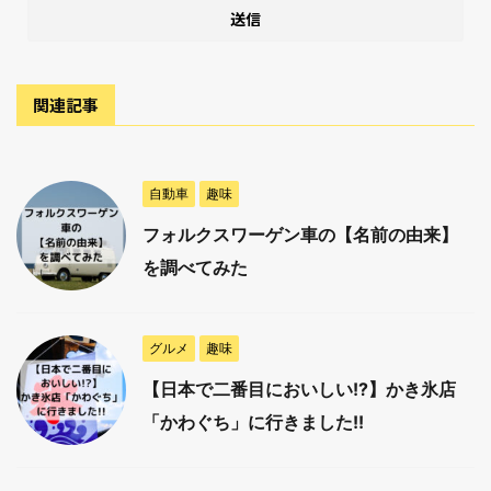
関連記事
自動車
趣味
フォルクスワーゲン車の【名前の由来】
を調べてみた
グルメ
趣味
【日本で二番目においしい!?】かき氷店
「かわぐち」に行きました!!