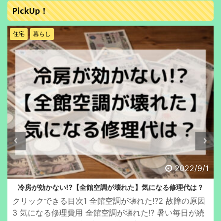
PickUp！
住宅
暮らし
2022/6/30
【全館空調システム】送風時の電気代について
クリックできる目次1 はじめに2 わが家の全館空調シス
テム3 送風時の電気代4 さいごに はじめに 全館空調シ